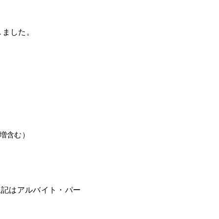
しました。
増含む）
。上記はアルバイト・パー