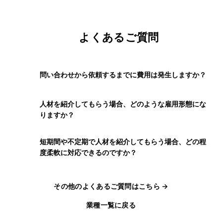
よくあるご質問
問い合わせから依頼するまでに費用は発生しますか？
Q
お問い合わせの段階では費用は発生いたしません。費
A
人材を紹介してもらう場合、どのような雇用形態にな
用が発生するのは、弊社にご依頼いただくことが決定
Q
りますか？
した後となります。
雇用形態については、貴社の課題や予算をヒアリング
A
短期間や不定期で人材を紹介してもらう場合、どの程
した上で、業務請負やアルバイト・パートの中から最
Q
度柔軟に対応できるのですか？
も合った方法をご提案させていただきます。
時期や条件・雇用形態にもよりますが、人材派遣の場
A
合は最低1人を最短1日で派遣いたします。まずは下記
その他のよくあるご質問はこちら →
フォームもしくはお電話でご連絡ください。
業種一覧に戻る