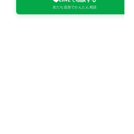
（外部サイトが開きます）
友だち追加でかんたん相談
075-464-2626
平日 9:00〜18:00受付
FAX: 075-464-8776
目的に合わせてお選びください
フォーム
内容を整理してしっかりお伝えしたい
時に
LINE
まず気軽に相談したい時に。法人のご
依頼から、お仕事探しのご相談まで
お電話
お急ぎ・当日中に相談したい時に
ご相談・お見積り無料
スピード対応