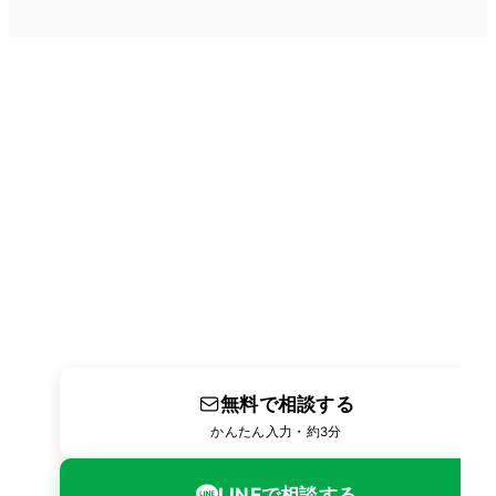
人材のことでお困りですか？
まずはお気軽にご相談ください
派遣・警備・業務委託のご相談からお見積りまで無料
で承ります。
お電話での受付時間は平日 9:00〜18:00です。
無料で相談する
かんたん入力・約3分
LINEで相談する