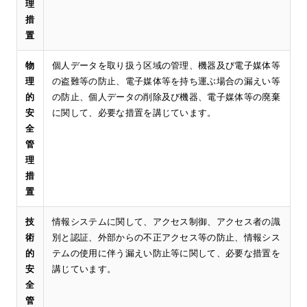
理
措
置
物
個人データを取り扱う区域の管理、機器及び電子媒体等
理
の盗難等の防止、電子媒体等を持ち運ぶ場合の漏えい等
的
の防止、個人データの削除及び機器、電子媒体等の廃棄
安
に関して、必要な措置を講じています。
全
管
理
措
置
技
情報システムに関して、アクセス制御、アクセス者の識
術
別と認証、外部からの不正アクセス等の防止、情報シス
的
テムの使用に伴う漏えい防止等に関して、必要な措置を
安
講じています。
全
管