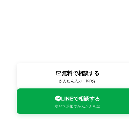
人材のことでお困りですか？
まずはお気軽にご相談ください
派遣・警備・業務委託のご相談からお見積りまで無料
で承ります。
お電話での受付時間は平日 9:00〜18:00です。
無料で相談する
かんたん入力・約3分
LINEで相談する
（外部サイトが開きます）
友だち追加でかんたん相談
075-464-2626
平日 9:00〜18:00受付