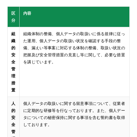
区
内容
分
組
組織体制の整備、個人データの取扱いに係る規律に従っ
織
た運用、個人データの取扱い状況を確認する手段の整
的
備、漏えい等事案に対応する体制の整備、取扱い状況の
安
把握及び安全管理措置の見直し等に関して、必要な措置
全
を講じています。
管
理
措
置
人
個人データの取扱いに関する留意事項について、従業者
的
に定期的な研修等を行なっております。また、個人デー
安
タについての秘密保持に関する事項を含む誓約書を取得
全
しております。
管